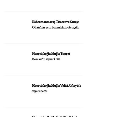
Kahramanmaraş Ticaret ve Sanayi
Odası’nın yeni binası hizmete açıldı
Hisarcıklıoğlu Muğla Ticaret
Borsası’nı ziyaret etti
Hisarcıklıoğlu Muğla Valisi Akbıyık’ı
ziyaret etti