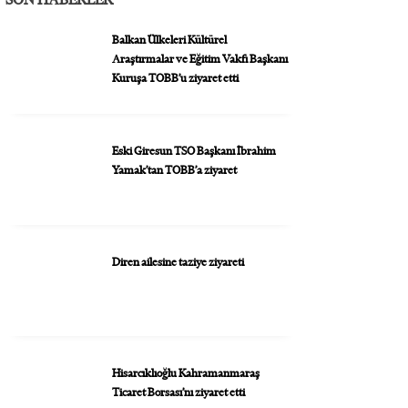
Balkan Ülkeleri Kültürel
Araştırmalar ve Eğitim Vakfı Başkanı
Kuruşa TOBB’u ziyaret etti
Eski Giresun TSO Başkanı İbrahim
Yamak’tan TOBB’a ziyaret
Diren ailesine taziye ziyareti
Hisarcıklıoğlu Kahramanmaraş
Ticaret Borsası’nı ziyaret etti