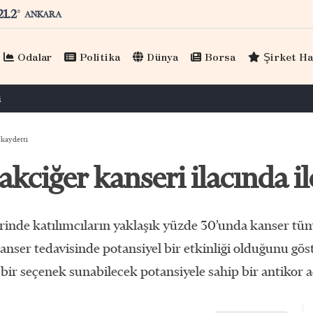
21.2
°
ANKARA
Odalar
Politika
Dünya
Borsa
Şirket Ha
 kaydetti
ciğer kanseri ilacında il
lerinde katılımcıların yaklaşık yüzde 30’unda kanser t
kanser tedavisinde potansiyel bir etkinliği olduğunu g
 bir seçenek sunabilecek potansiyele sahip bir antikor a