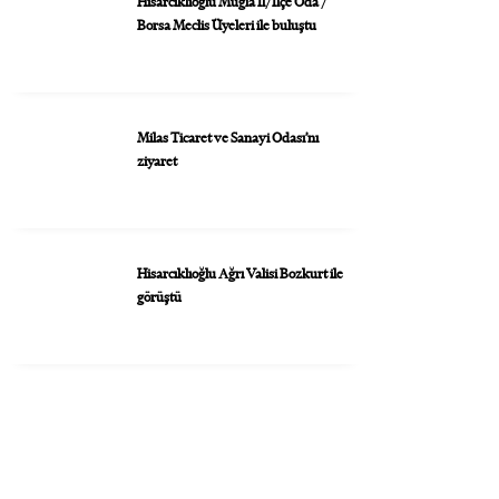
Hisarcıklıoğlu Muğla İl/İlçe Oda /
Borsa Meclis Üyeleri ile buluştu
Milas Ticaret ve Sanayi Odası’nı
ziyaret
Hisarcıklıoğlu Ağrı Valisi Bozkurt ile
görüştü