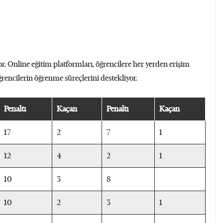
or. Online eğitim platformları, öğrencilere her yerden erişim
öğrencilerin öğrenme süreçlerini destekliyor.
Penaltı
Kaçan
Penaltı
Kaçan
17
2
7
1
12
4
2
1
10
3
8
10
2
3
1