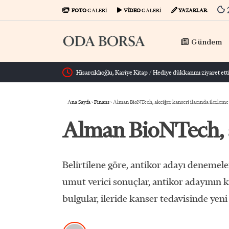
FOTO
GALERİ
VİDEO
GALERİ
YAZARLAR
Gündem
Hisarcıklıoğlu, Kariye Kitap / Hediye dükkanını ziyaret etti
Ana Sayfa
›
Finans
›
Alman BioNTech, akciğer kanseri ilacında ilerleme
Alman BioNTech, ak
Belirtilene göre, antikor adayı deneme
umut verici sonuçlar, antikor adayının 
bulgular, ileride kanser tedavisinde yeni