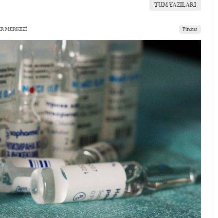
TÜM YAZILARI
ER MERKEZİ
Finans