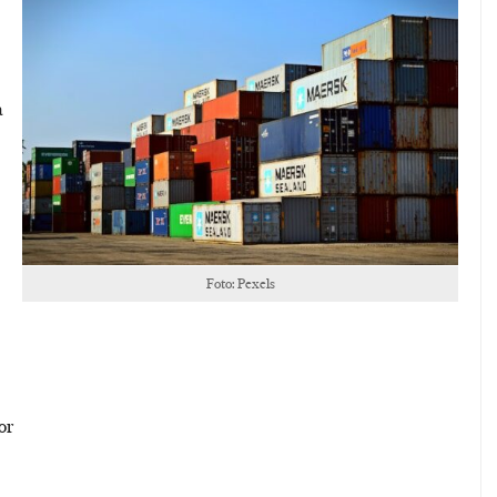
a
Foto: Pexels
or