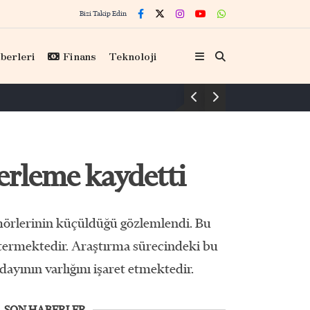
Bizi Takip Edin
berleri
Finans
Teknoloji
Hisarcıklıoğlu, KAGİDER üyeleriyle görüştü
erleme kaydetti
ümörlerinin küçüldüğü gözlemlendi. Bu
östermektedir. Araştırma sürecindeki bu
dayının varlığını işaret etmektedir.
SON HABERLER