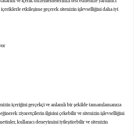
r, tasarım ve içerik düzenlemelerinizi test etmenize yardımcı
 içeriklerle etkileşime geçerek sitenizin işlevselliğini daha iyi
yor
nizin içeriğini gerçekçi ve anlamlı bir şekilde tamamlamanıza
inerek ziyaretçilerin ilgisini çekebilir ve sitenizin işlevselliğini
tinler, kullanıcı deneyimini iyileştirebilir ve sitenizin