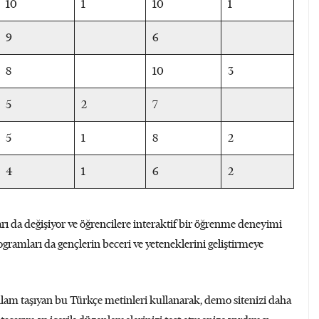
10
1
10
1
9
6
8
10
3
5
2
7
5
1
8
2
4
1
6
2
rı da değişiyor ve öğrencilere interaktif bir öğrenme deneyimi
gramları da gençlerin beceri ve yeteneklerini geliştirmeye
nlam taşıyan bu Türkçe metinleri kullanarak, demo sitenizi daha