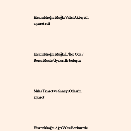
Hisarcıklıoğlu Muğla Valisi Akbıyık’ı
ziyaret etti
Hisarcıklıoğlu Muğla İl/İlçe Oda /
Borsa Meclis Üyeleri ile buluştu
Milas Ticaret ve Sanayi Odası’nı
ziyaret
Hisarcıklıoğlu Ağrı Valisi Bozkurt ile