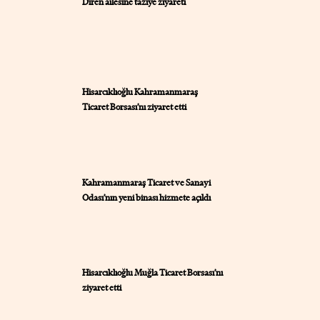
Diren ailesine taziye ziyareti
Hisarcıklıoğlu Kahramanmaraş
Ticaret Borsası’nı ziyaret etti
Kahramanmaraş Ticaret ve Sanayi
Odası’nın yeni binası hizmete açıldı
Hisarcıklıoğlu Muğla Ticaret Borsası’nı
ziyaret etti