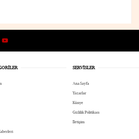
GORİLER
SERVİSLER
m
Ana Sayfa
Yazarlar
Künye
Gizlilik Politikası
İletişim
Haberleri