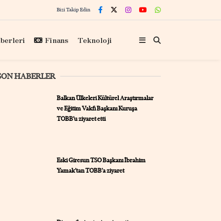
Bizi Takip Edin
berleri
Finans
Teknoloji
SON HABERLER
Balkan Ülkeleri Kültürel Araştırmalar
ve Eğitim Vakfı Başkanı Kuruşa
TOBB’u ziyaret etti
Eski Giresun TSO Başkanı İbrahim
Yamak’tan TOBB’a ziyaret