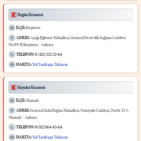
Ezgim Eczanesi
İLÇE:
Keçiören
ADRES:
Aşağı Eğlence Mahallesi, General Dr.tevfik Sağlam Caddesi
No:99/B Keçiören / Ankara
TELEFON:
0 (312) 322-22-64
HARİTA:
Yol Tarifi için Tıklayın
Kayalar Eczanesi
İLÇE:
Mamak
ADRES:
General Zeki Doğan Mahallesi, Natoyolu Caddesi, No:14/12-A
Mamak / Ankara
TELEFON:
0(312)364-63-64
HARİTA:
Yol Tarifi için Tıklayın