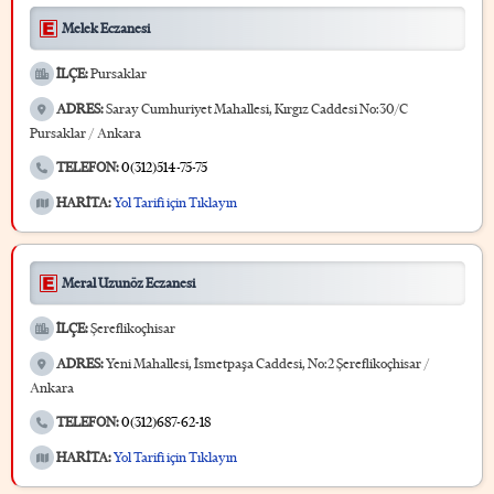
Melek Eczanesi
İLÇE:
Pursaklar
ADRES:
Saray Cumhuriyet Mahallesi, Kırgız Caddesi No:30/C
Pursaklar / Ankara
TELEFON:
0(312)514-75-75
HARİTA:
Yol Tarifi için Tıklayın
Meral Uzunöz Eczanesi
İLÇE:
Şereflikoçhisar
ADRES:
Yeni Mahallesi, İsmetpaşa Caddesi, No:2 Şereflikoçhisar /
Ankara
TELEFON:
0(312)687-62-18
HARİTA:
Yol Tarifi için Tıklayın