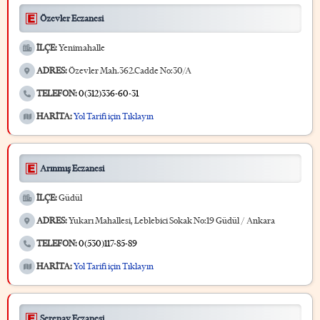
Özevler Eczanesi
İLÇE:
Yenimahalle
ADRES:
Özevler Mah.362.Cadde No:30/A
TELEFON:
0(312)336-60-31
HARİTA:
Yol Tarifi için Tıklayın
Arınmış Eczanesi
İLÇE:
Güdül
ADRES:
Yukarı Mahallesi, Leblebici Sokak No:19 Güdül / Ankara
TELEFON:
0(530)117-85-89
HARİTA:
Yol Tarifi için Tıklayın
Serenay Eczanesi