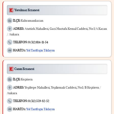
Yorulmaz Eczanesi
İLÇE:
Kahramankazan
ADRES:
Atatürk Mahallesi, Gazi Mustafa Kemal Caddesi, No:5/A Kazan
/ Ankara
TELEFON:
0(312)814-11-54
HARİTA:
Yol Tarifi için Tıklayın
Canın Eczanesi
İLÇE:
Keçiören
ADRES:
Yeşiltepe Mahallesi, Yeşilırmak Caddesi, No:1/B Keçiören /
Ankara
TELEFON:
0(312)339-82-52
HARİTA:
Yol Tarifi için Tıklayın