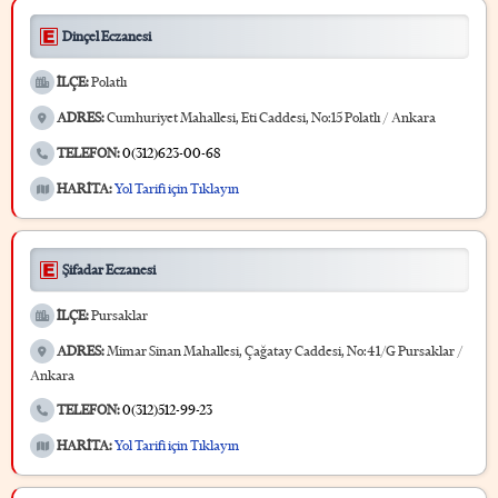
Dinçel Eczanesi
İLÇE:
Polatlı
ADRES:
Cumhuriyet Mahallesi, Eti Caddesi, No:15 Polatlı / Ankara
TELEFON:
0(312)623-00-68
HARİTA:
Yol Tarifi için Tıklayın
Şifadar Eczanesi
İLÇE:
Pursaklar
ADRES:
Mimar Sinan Mahallesi, Çağatay Caddesi, No:41/G Pursaklar /
Ankara
TELEFON:
0(312)512-99-23
HARİTA:
Yol Tarifi için Tıklayın