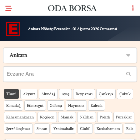
Ankara Nöbetçi Eczaneler - 01 Ağustos 2026 Cumartesi
Ankara
Tümü
Akyurt
Altındağ
Ayaş
Beypazarı
Çankaya
Çubuk
Elmadağ
Etimesgut
Gölbaşı
Haymana
Kalecik
Kahramankazan
Keçiören
Mamak
Nallıhan
Polatlı
Pursaklar
Şereflikoçhisar
Sincan
Yenimahalle
Güdül
Kızılcahamam
Bala