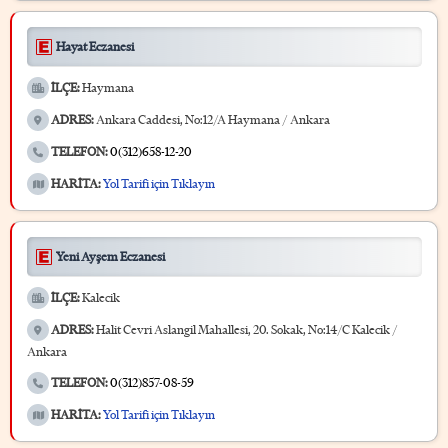
Hayat Eczanesi
İLÇE:
Haymana
ADRES:
Ankara Caddesi, No:12/A Haymana / Ankara
TELEFON:
0(312)658-12-20
HARİTA:
Yol Tarifi için Tıklayın
Yeni Ayşem Eczanesi
İLÇE:
Kalecik
ADRES:
Halit Cevri Aslangil Mahallesi, 20. Sokak, No:14/C Kalecik /
Ankara
TELEFON:
0(312)857-08-59
HARİTA:
Yol Tarifi için Tıklayın