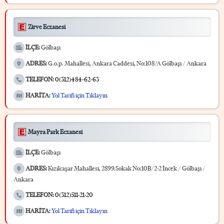
Zirve Eczanesi
İLÇE:
Gölbaşı
ADRES:
G.o.p. Mahallesi, Ankara Caddesi, No:108/A Gölbaşı / Ankara
TELEFON:
0(312)484-62-63
HARİTA:
Yol Tarifi için Tıklayın
Mayra Park Eczanesi
İLÇE:
Gölbaşı
ADRES:
Kızılcaşar Mahallesi, 2899.Sokak No:10B/2-2 İncek / Gölbaşı /
Ankara
TELEFON:
0(312)511-21-20
HARİTA:
Yol Tarifi için Tıklayın