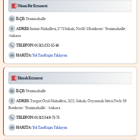
Nisan Bir Eczanesi
İLÇE:
Yenimahalle
ADRES:
İnönü Mahallesi, 1771 Sokak, No:18/1 Batıkent/ Yenimahalle/
Ankara
TELEFON:
0(312)252-13-16
HARİTA:
Yol Tarifi için Tıklayın
Elmalı Eczanesi
İLÇE:
Yenimahalle
ADRES:
Turgut Özal Mahallesi, 2122. Sokak, Özyumak Sitesi No:b/19
Batıkent/ Yenimahalle/ Ankara
TELEFON:
0(312)348-75-75
HARİTA:
Yol Tarifi için Tıklayın