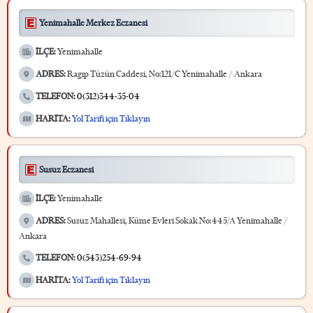
Yenimahalle Merkez Eczanesi
İLÇE:
Yenimahalle
ADRES:
Ragıp Tüzün Caddesi, No:121/C Yenimahalle / Ankara
TELEFON:
0(312)344-35-04
HARİTA:
Yol Tarifi için Tıklayın
Susuz Eczanesi
İLÇE:
Yenimahalle
ADRES:
Susuz Mahallesi, Küme Evleri Sokak No:445/A Yenimahalle /
Ankara
TELEFON:
0(543)254-69-94
HARİTA:
Yol Tarifi için Tıklayın