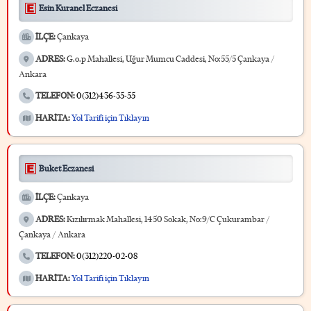
Esin Kuranel Eczanesi
İLÇE:
Çankaya
ADRES:
G.o.p Mahallesi, Uğur Mumcu Caddesi, No:55/5 Çankaya /
Ankara
TELEFON:
0(312)436-35-55
HARİTA:
Yol Tarifi için Tıklayın
Buket Eczanesi
İLÇE:
Çankaya
ADRES:
Kızılırmak Mahallesi, 1450 Sokak, No:9/C Çukurambar /
Çankaya / Ankara
TELEFON:
0(312)220-02-08
HARİTA:
Yol Tarifi için Tıklayın