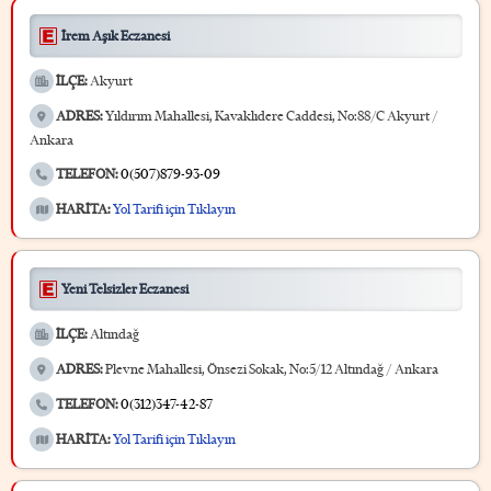
İrem Aşık Eczanesi
İLÇE:
Akyurt
ADRES:
Yıldırım Mahallesi, Kavaklıdere Caddesi, No:88/C Akyurt /
Ankara
TELEFON:
0(507)879-93-09
HARİTA:
Yol Tarifi için Tıklayın
Yeni Telsizler Eczanesi
İLÇE:
Altındağ
ADRES:
Plevne Mahallesi, Önsezi Sokak, No:5/12 Altındağ / Ankara
TELEFON:
0(312)347-42-87
HARİTA:
Yol Tarifi için Tıklayın