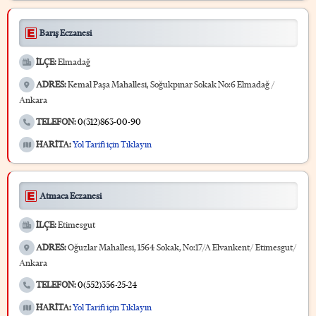
Barış Eczanesi
İLÇE:
Elmadağ
ADRES:
Kemal Paşa Mahallesi, Soğukpınar Sokak No:6 Elmadağ /
Ankara
TELEFON:
0(312)863-00-90
HARİTA:
Yol Tarifi için Tıklayın
Atmaca Eczanesi
İLÇE:
Etimesgut
ADRES:
Oğuzlar Mahallesi, 1564 Sokak, No:17/A Elvankent/ Etimesgut/
Ankara
TELEFON:
0(552)356-25-24
HARİTA:
Yol Tarifi için Tıklayın