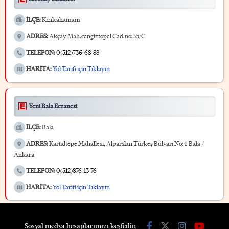
İLÇE:
Kızılcahamam
ADRES:
Akçay Mah.cengiztopel Cad.no:35/C
TELEFON:
0(312)736-68-88
HARİTA:
Yol Tarifi için Tıklayın
Yeni Bala Eczanesi
İLÇE:
Bala
ADRES:
Kartaltepe Mahallesi, Alparslan Türkeş Bulvarı No:4 Bala /
Ankara
TELEFON:
0(312)876-13-76
HARİTA:
Yol Tarifi için Tıklayın
Sosyal medya hesaplarımızı keşfedin