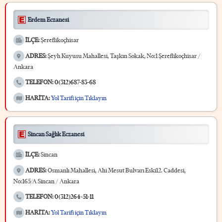
Erdem Eczanesi
İLÇE:
Şereflikoçhisar
ADRES:
Şeyh Kuyusu Mahallesi, Taşkın Sokak, No:1 Şereflikoçhisar /
Ankara
TELEFON:
0(312)687-83-68
HARİTA:
Yol Tarifi için Tıklayın
Sincan Sağlık Eczanesi
İLÇE:
Sincan
ADRES:
Osmanlı Mahallesi, Ahi Mesut Bulvarı Eski12. Caddesi,
No:165/A Sincan / Ankara
TELEFON:
0(312)264-51-11
HARİTA:
Yol Tarifi için Tıklayın