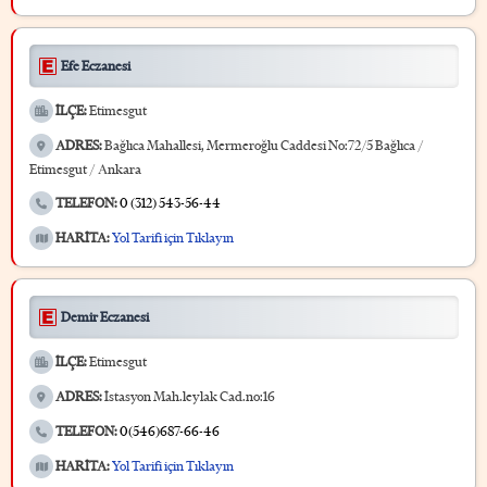
Efe Eczanesi
İLÇE:
Etimesgut
ADRES:
Bağlıca Mahallesi, Mermeroğlu Caddesi No:72/5 Bağlıca /
Etimesgut / Ankara
TELEFON:
0 (312) 543-56-44
HARİTA:
Yol Tarifi için Tıklayın
Demir Eczanesi
İLÇE:
Etimesgut
ADRES:
İstasyon Mah.leylak Cad.no:16
TELEFON:
0(546)687-66-46
HARİTA:
Yol Tarifi için Tıklayın