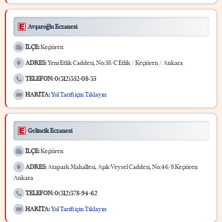
Avşaroğlu Eczanesi
İLÇE:
Keçiören
ADRES:
Yeni Etlik Caddesi, No:58/C Etlik / Keçiören / Ankara
TELEFON:
0(312)352-08-35
HARİTA:
Yol Tarifi için Tıklayın
Gelincik Eczanesi
İLÇE:
Keçiören
ADRES:
Atapark Mahallesi, Aşık Veysel Caddesi, No:46/8 Keçiören
Ankara
TELEFON:
0(312)378-94-62
HARİTA:
Yol Tarifi için Tıklayın