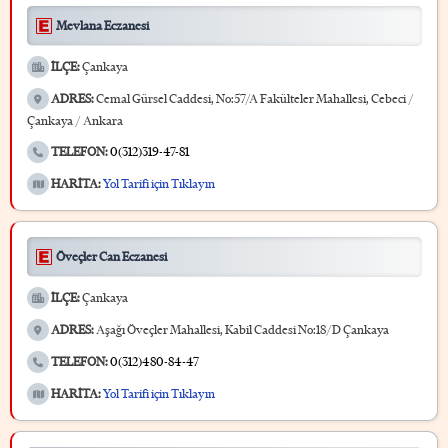
Mevlana Eczanesi
İLÇE:
Çankaya
ADRES:
Cemal Gürsel Caddesi, No:57/A Fakülteler Mahallesi, Cebeci /
Çankaya / Ankara
TELEFON:
0(312)319-47-81
HARİTA:
Yol Tarifi için Tıklayın
Öveçler Can Eczanesi
İLÇE:
Çankaya
ADRES:
Aşağı Öveçler Mahallesi, Kabil Caddesi No:18/D Çankaya
TELEFON:
0(312)480-84-47
HARİTA:
Yol Tarifi için Tıklayın