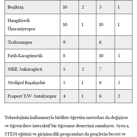
Beşiktaş
10
2
3
1
HangiKredi
10
1
10
1
Ümraniyespor
Trabzonspor
9
6
Fatih Karagümrük
8
10
3
MKE Ankaragücü
5
2
7
Medipol Başakşehir
5
1
8
2
Fraport TAV Antalyaspor
4
1
6
2
Teknolojinin kullanımıyla birlikte öğretim metotları da değişiyor
ve öğrencilere interaktif bir öğrenme deneyimi sunuluyor. Ayrıca,
STEM eğitimi ve girişimcilik programları da gençlerin beceri ve