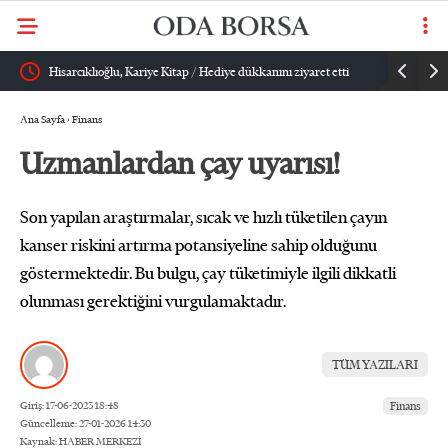
Kariye Kitap / Hediye dükkanını ziyaret etti
Hisarcıklıoğlu, KAGİDER üyeleriyle g
Ana Sayfa
›
Finans
Uzmanlardan çay uyarısı!
Son yapılan araştırmalar, sıcak ve hızlı tüketilen çayın
kanser riskini artırma potansiyeline sahip olduğunu
göstermektedir. Bu bulgu, çay tüketimiyle ilgili dikkatli
olunması gerektiğini vurgulamaktadır.
TÜM YAZILARI
Giriş: 17-06-2023 18:48
Finans
Güncelleme: 27-01-2026 14:30
Kaynak: HABER MERKEZİ