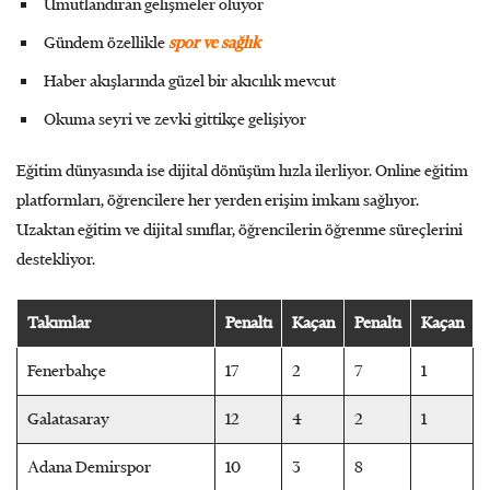
Umutlandıran gelişmeler oluyor
Gündem özellikle
spor ve sağlık
Haber akışlarında güzel bir akıcılık mevcut
Okuma seyri ve zevki gittikçe gelişiyor
Eğitim dünyasında ise dijital dönüşüm hızla ilerliyor. Online eğitim
platformları, öğrencilere her yerden erişim imkanı sağlıyor.
Uzaktan eğitim ve dijital sınıflar, öğrencilerin öğrenme süreçlerini
destekliyor.
Takımlar
Penaltı
Kaçan
Penaltı
Kaçan
Fenerbahçe
17
2
7
1
Galatasaray
12
4
2
1
Adana Demirspor
10
3
8