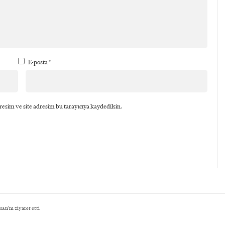
E-posta
*
esim ve site adresim bu tarayıcıya kaydedilsin.
sı’nı ziyaret etti