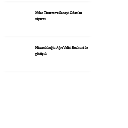
Milas Ticaret ve Sanayi Odası’nı
ziyaret
Hisarcıklıoğlu Ağrı Valisi Bozkurt ile
görüştü