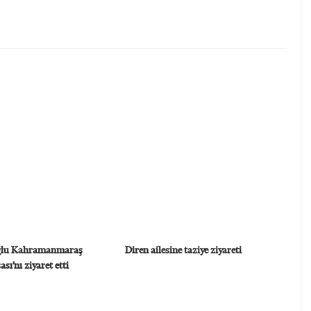
oğlu Kahramanmaraş
Diren ailesine taziye ziyareti
sı’nı ziyaret etti