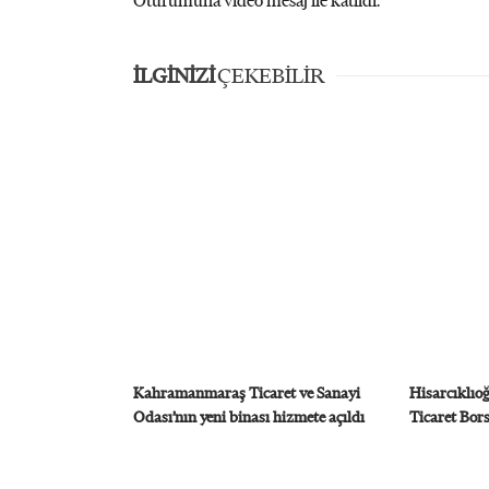
Oturumuna video mesaj ile katıldı.
İLGİNİZİ
ÇEKEBİLİR
Kahramanmaraş Ticaret ve Sanayi
Hisarcıklı
Odası’nın yeni binası hizmete açıldı
Ticaret Borsa