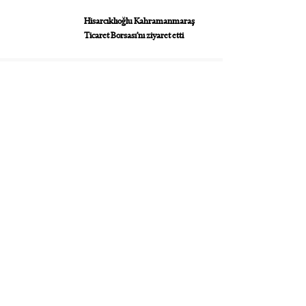
Hisarcıklıoğlu Kahramanmaraş
Ticaret Borsası’nı ziyaret etti
Kahramanmaraş Ticaret ve Sanayi
Odası’nın yeni binası hizmete açıldı
Hisarcıklıoğlu Muğla Ticaret
Borsası’nı ziyaret etti
Hisarcıklıoğlu Muğla Valisi Akbıyık’ı
ziyaret etti