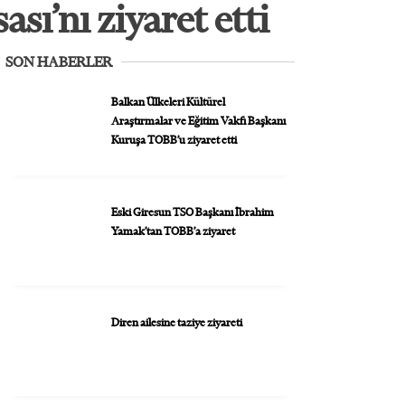
ı’nı ziyaret etti
SON HABERLER
Balkan Ülkeleri Kültürel
Araştırmalar ve Eğitim Vakfı Başkanı
Kuruşa TOBB’u ziyaret etti
Eski Giresun TSO Başkanı İbrahim
Yamak’tan TOBB’a ziyaret
Diren ailesine taziye ziyareti