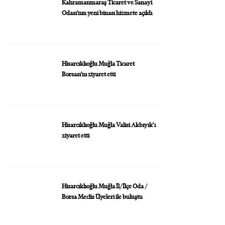
Kahramanmaraş Ticaret ve Sanayi
Odası’nın yeni binası hizmete açıldı
Hisarcıklıoğlu Muğla Ticaret
Borsası’nı ziyaret etti
Hisarcıklıoğlu Muğla Valisi Akbıyık’ı
ziyaret etti
Hisarcıklıoğlu Muğla İl/İlçe Oda /
Borsa Meclis Üyeleri ile buluştu