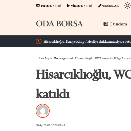
FOTO
GALERİ
VİDEO
GALERİ
YAZARLAR
Gündem
Hisarc
Ana Sayfa
›
Uncategorized
›
Hisarcıklıoğlu, WCF Amerika Bölge Zirvesi
Hisarcıklıoğlu, W
katıldı
Giriş: 22-05-2026 01:45