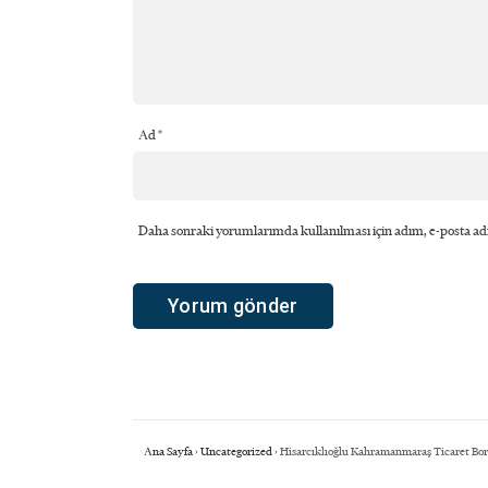
Ad
*
Daha sonraki yorumlarımda kullanılması için adım, e-posta adr
Ana Sayfa
›
Uncategorized
›
Hisarcıklıoğlu Kahramanmaraş Ticaret Borsa