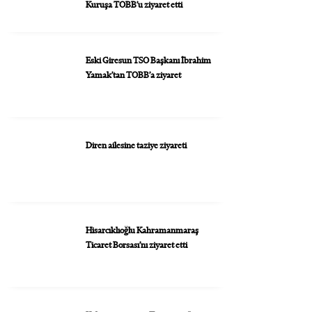
Kuruşa TOBB’u ziyaret etti
Eski Giresun TSO Başkanı İbrahim
Yamak’tan TOBB’a ziyaret
Diren ailesine taziye ziyareti
Hisarcıklıoğlu Kahramanmaraş
Ticaret Borsası’nı ziyaret etti