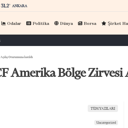
31.2
°
ANKARA
Odalar
Politika
Dünya
Borsa
Şirket Ha
ıklıoğlu, KAGİDER üyeleriyle görüştü
 Açılış Oturumuna katıldı
CF Amerika Bölge Zirvesi
TÜM YAZILARI
Uncategorized