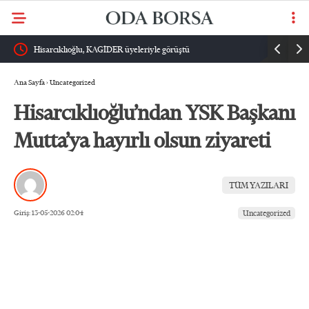
tti
Hisarcıklıoğlu, KAGİDER üyeleriyle görüştü
Hisarcıklıoğl
Ana Sayfa
›
Uncategorized
Hisarcıklıoğlu’ndan YSK Başkanı
Mutta’ya hayırlı olsun ziyareti
TÜM YAZILARI
Giriş: 13-05-2026 02:04
Uncategorized