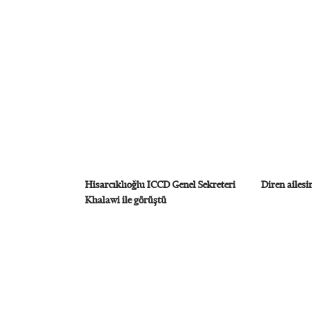
Hisarcıklıoğlu ICCD Genel Sekreteri
Diren ailesin
Khalawi ile görüştü