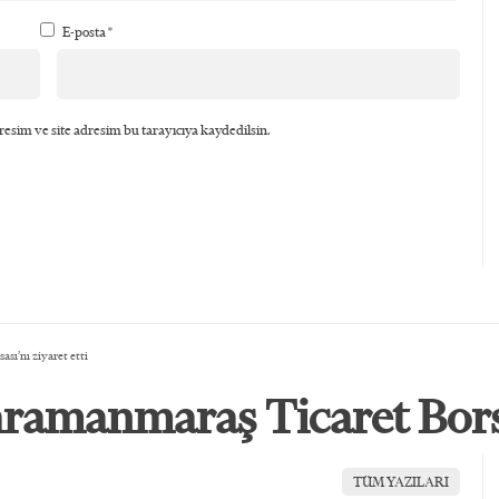
E-posta
*
esim ve site adresim bu tarayıcıya kaydedilsin.
sı’nı ziyaret etti
ramanmaraş Ticaret Borsas
TÜM YAZILARI