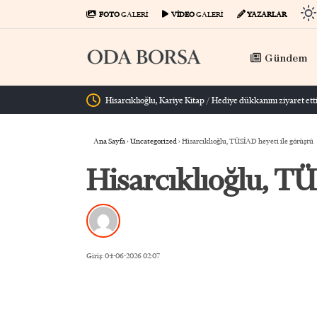
FOTO
GALERİ
VİDEO
GALERİ
YAZARLAR
Gündem
Hisa
Ana Sayfa
›
Uncategorized
›
Hisarcıklıoğlu, TÜSİAD heyeti ile görüştü
Hisarcıklıoğlu, TÜ
Giriş: 04-06-2026 02:07