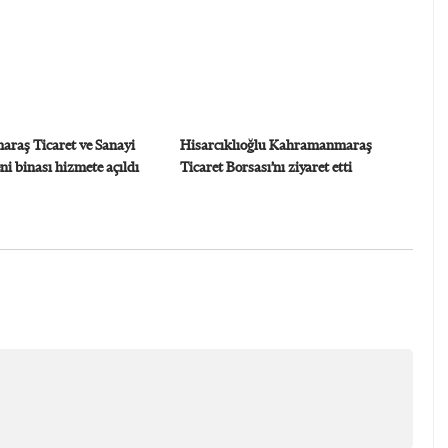
raş Ticaret ve Sanayi
Hisarcıklıoğlu Kahramanmaraş
ni binası hizmete açıldı
Ticaret Borsası’nı ziyaret etti