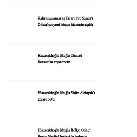
Kahramanmaraş Ticaret ve Sanayi
Odası’nın yeni binası hizmete açıldı
Hisarcıklıoğlu Muğla Ticaret
Borsası’nı ziyaret etti
Hisarcıklıoğlu Muğla Valisi Akbıyık’ı
ziyaret etti
Hisarcıklıoğlu Muğla İl/İlçe Oda /
Borsa Meclis Üyeleri ile buluştu