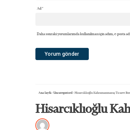
Ad
*
Daha sonraki yorumlarımda kullanılması için adım, e-posta adr
Ana Sayfa
›
Uncategorized
›
Hisarcıklıoğlu Kahramanmaraş Ticaret Borsa
Hisarcıklıoğlu Kah