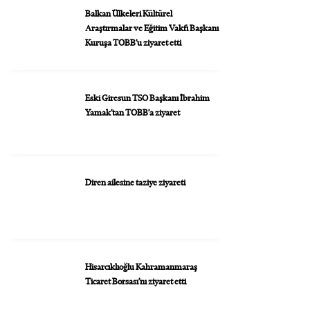
Balkan Ülkeleri Kültürel
Araştırmalar ve Eğitim Vakfı Başkanı
Kuruşa TOBB’u ziyaret etti
Eski Giresun TSO Başkanı İbrahim
Yamak’tan TOBB’a ziyaret
Diren ailesine taziye ziyareti
Hisarcıklıoğlu Kahramanmaraş
Ticaret Borsası’nı ziyaret etti