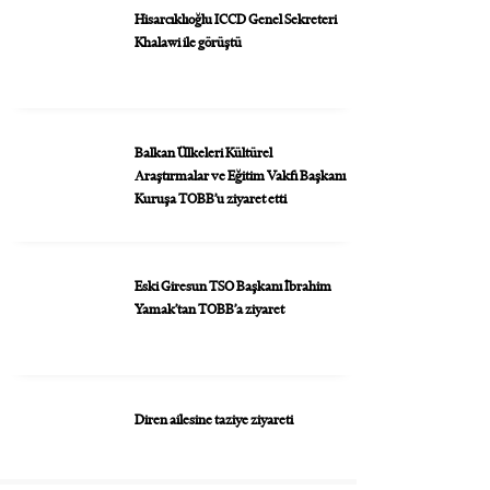
Hisarcıklıoğlu ICCD Genel Sekreteri
Khalawi ile görüştü
Balkan Ülkeleri Kültürel
Araştırmalar ve Eğitim Vakfı Başkanı
Kuruşa TOBB’u ziyaret etti
Eski Giresun TSO Başkanı İbrahim
Yamak’tan TOBB’a ziyaret
Diren ailesine taziye ziyareti