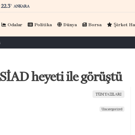
22.3
°
ANKARA
Odalar
Politika
Dünya
Borsa
Şirket Ha
rcıklıoğlu, KAGİDER üyeleriyle görüştü
SİAD heyeti ile görüştü
TÜM YAZILARI
Uncategorized