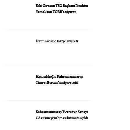
Eski Giresun TSO Başkanı İbrahim
Yamak’tan TOBB’a ziyaret
Diren ailesine taziye ziyareti
Hisarcıklıoğlu Kahramanmaraş
Ticaret Borsası’nı ziyaret etti
Kahramanmaraş Ticaret ve Sanayi
Odası’nın yeni binası hizmete açıldı