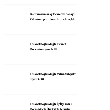
Kahramanmaraş Ticaret ve Sanayi
Odası’nın yeni binası hizmete açıldı
Hisarcıklıoğlu Muğla Ticaret
Borsası’nı ziyaret etti
Hisarcıklıoğlu Muğla Valisi Akbıyık’ı
ziyaret etti
Hisarcıklıoğlu Muğla İl/İlçe Oda /
Borsa Meclis Üyeleri ile buluştu