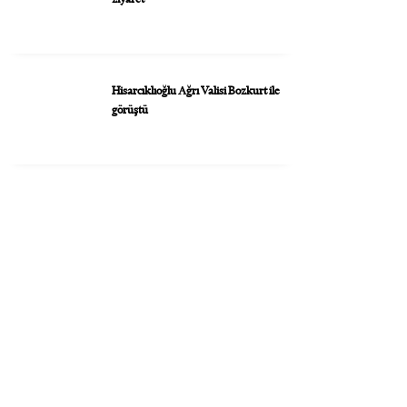
Hisarcıklıoğlu Ağrı Valisi Bozkurt ile
görüştü