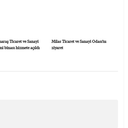
raş Ticaret ve Sanayi
Milas Ticaret ve Sanayi Odası’nı
ni binası hizmete açıldı
ziyaret