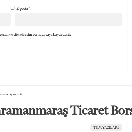
E-posta
*
esim ve site adresim bu tarayıcıya kaydedilsin.
sı’nı ziyaret etti
ramanmaraş Ticaret Borsas
TÜM YAZILARI