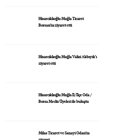
Hisarcıklıoğlu Muğla Ticaret
Borsası’nı ziyaret etti
Hisarcıklıoğlu Muğla Valisi Akbıyık’ı
ziyaret etti
Hisarcıklıoğlu Muğla İl/İlçe Oda /
Borsa Meclis Üyeleri ile buluştu
Milas Ticaret ve Sanayi Odası’nı
ziyaret