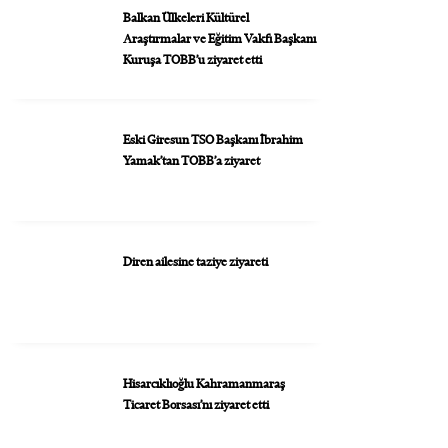
Balkan Ülkeleri Kültürel
Araştırmalar ve Eğitim Vakfı Başkanı
Kuruşa TOBB’u ziyaret etti
Eski Giresun TSO Başkanı İbrahim
Yamak’tan TOBB’a ziyaret
Diren ailesine taziye ziyareti
Hisarcıklıoğlu Kahramanmaraş
Ticaret Borsası’nı ziyaret etti