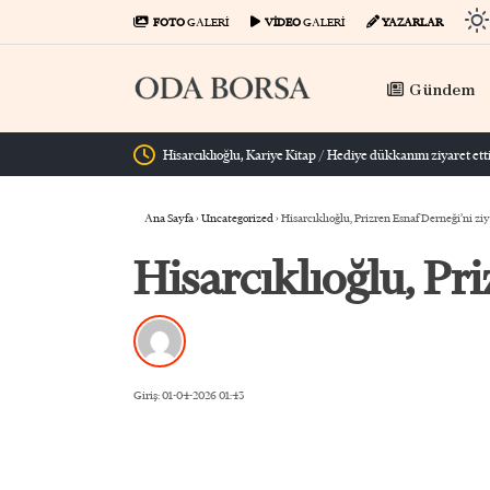
FOTO
GALERİ
VİDEO
GALERİ
YAZARLAR
Gündem
Ana Sayfa
›
Uncategorized
›
Hisarcıklıoğlu, Prizren Esnaf Derneği’ni ziy
Hisarcıklıoğlu, Pri
Giriş: 01-04-2026 01:43