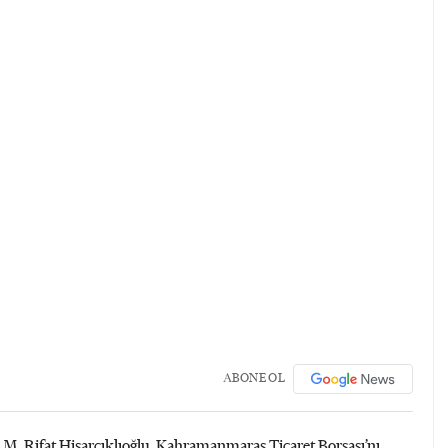
ABONE OL
 M. Rifat Hisarcıklıoğlu, Kahramanmaraş Ticaret Borsası’nı