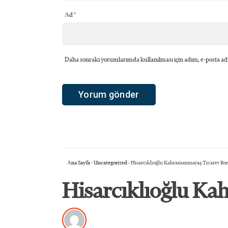
Ad
*
Daha sonraki yorumlarımda kullanılması için adım, e-posta adr
Ana Sayfa
›
Uncategorized
›
Hisarcıklıoğlu Kahramanmaraş Ticaret Borsa
Hisarcıklıoğlu Kah