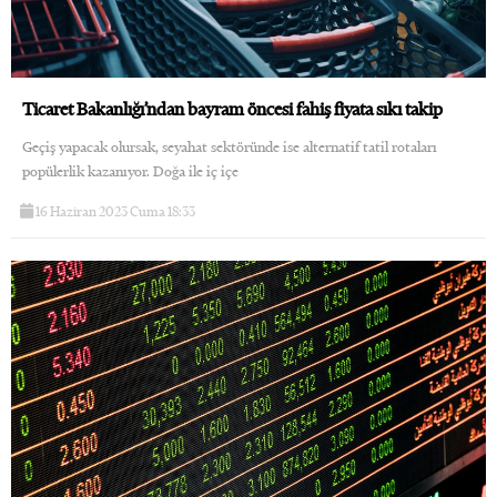
Ticaret Bakanlığı’ndan bayram öncesi fahiş fiyata sıkı takip
Geçiş yapacak olursak, seyahat sektöründe ise alternatif tatil rotaları
popülerlik kazanıyor. Doğa ile iç içe
16 Haziran 2023 Cuma 18:33