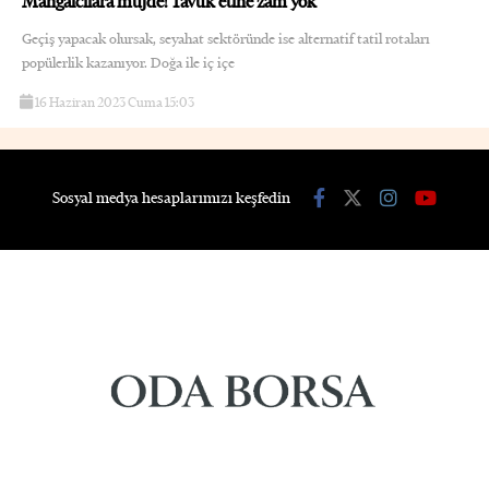
Mangalcılara müjde! Tavuk etine zam yok
Geçiş yapacak olursak, seyahat sektöründe ise alternatif tatil rotaları
popülerlik kazanıyor. Doğa ile iç içe
16 Haziran 2023 Cuma 15:03
Sosyal medya hesaplarımızı keşfedin