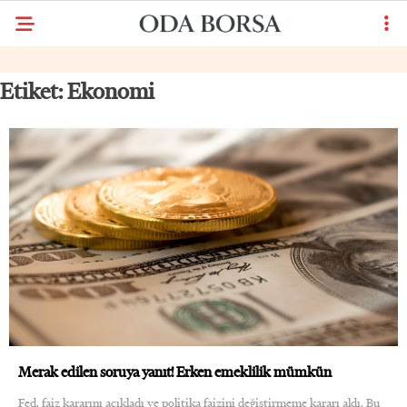
31.2
°
ANKARA
Etiket:
Ekonomi
GALERİ
VİDEO
YAZARLAR
GÜNDEM
ODALAR
POLITIKA
DÜNYA
BORSA
ŞIRKET HABERLERI
FINANS
Merak edilen soruya yanıt! Erken emeklilik mümkün
Fed, faiz kararını açıkladı ve politika faizini değiştirmeme kararı aldı. Bu
TEKNOLOJI