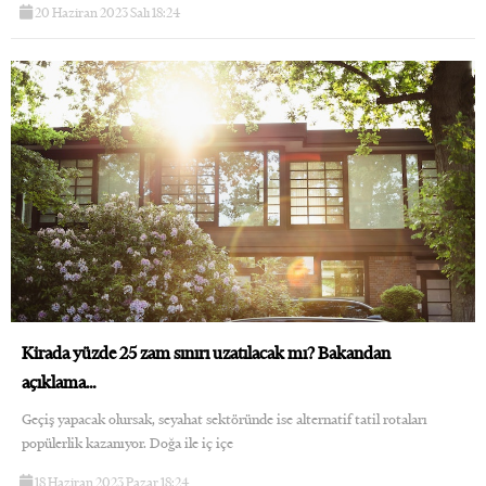
20 Haziran 2023 Salı 18:24
Kirada yüzde 25 zam sınırı uzatılacak mı? Bakandan
açıklama…
Geçiş yapacak olursak, seyahat sektöründe ise alternatif tatil rotaları
popülerlik kazanıyor. Doğa ile iç içe
18 Haziran 2023 Pazar 18:24