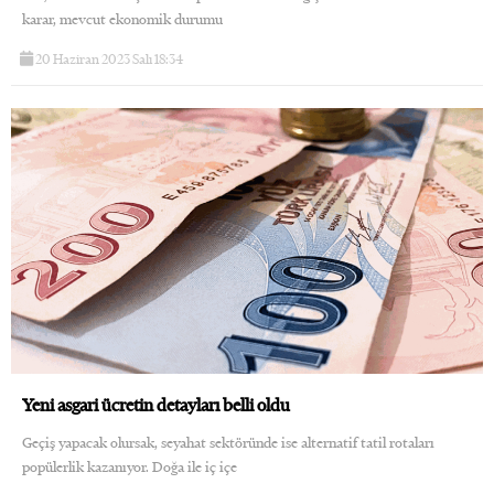
karar, mevcut ekonomik durumu
20 Haziran 2023 Salı 18:34
WhatsApp İhbar
Hattı
Facebook
Instagram
Yeni asgari ücretin detayları belli oldu
Geçiş yapacak olursak, seyahat sektöründe ise alternatif tatil rotaları
Youtube
popülerlik kazanıyor. Doğa ile iç içe