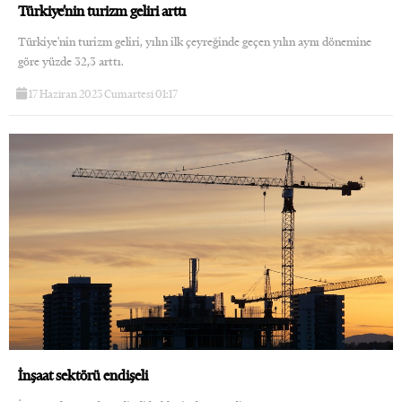
Türkiye’nin turizm geliri arttı
Türkiye'nin turizm geliri, yılın ilk çeyreğinde geçen yılın aynı dönemine
göre yüzde 32,3 arttı.
17 Haziran 2023 Cumartesi 01:17
İnşaat sektörü endişeli