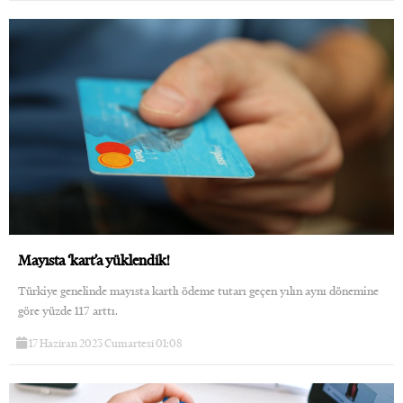
Mayısta ‘kart’a yüklendik!
Türkiye genelinde mayısta kartlı ödeme tutarı geçen yılın aynı dönemine
göre yüzde 117 arttı.
17 Haziran 2023 Cumartesi 01:08