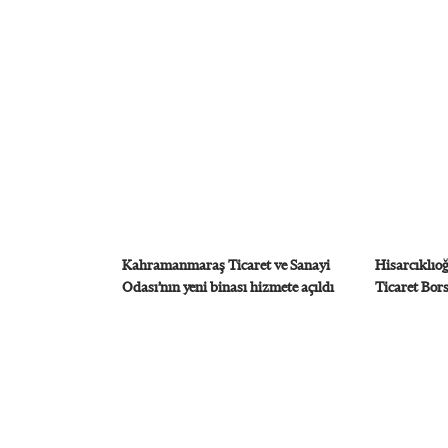
Kahramanmaraş Ticaret ve Sanayi
Hisarcıklı
Odası’nın yeni binası hizmete açıldı
Ticaret Borsa