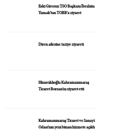
Eski Giresun TSO Başkanı İbrahim
Yamak’tan TOBB’a ziyaret
Diren ailesine taziye ziyareti
Hisarcıklıoğlu Kahramanmaraş
Ticaret Borsası’nı ziyaret etti
Kahramanmaraş Ticaret ve Sanayi
Odası’nın yeni binası hizmete açıldı