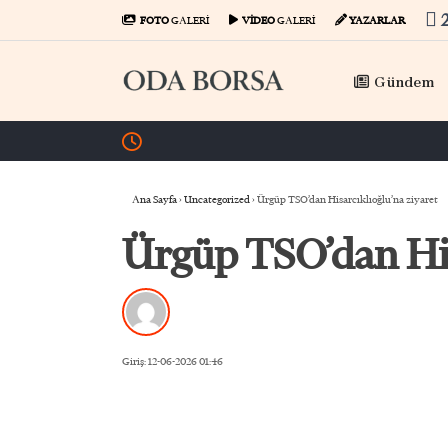
FOTO
GALERİ
VİDEO
GALERİ
YAZARLAR
Gündem
Hisarcıklıoğlu, KAGİDER üyeleriyle görüştü
Ana Sayfa
›
Uncategorized
›
Ürgüp TSO’dan Hisarcıklıoğlu’na ziyaret
Ürgüp TSO’dan His
Giriş: 12-06-2026 01:46