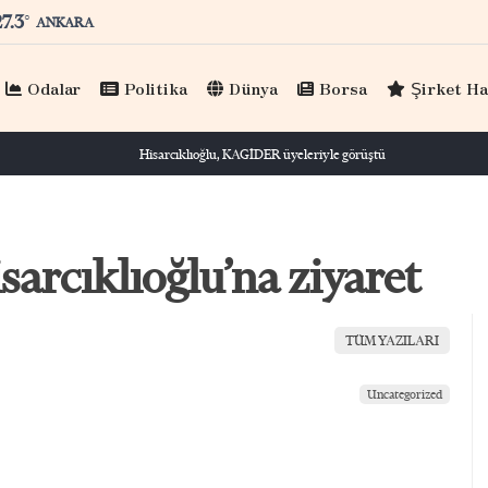
27.3
°
ANKARA
Odalar
Politika
Dünya
Borsa
Şirket Ha
arcıklıoğlu’na ziyaret
TÜM YAZILARI
Uncategorized