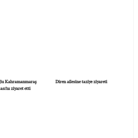
oğlu Kahramanmaraş
Diren ailesine taziye ziyareti
sı’nı ziyaret etti