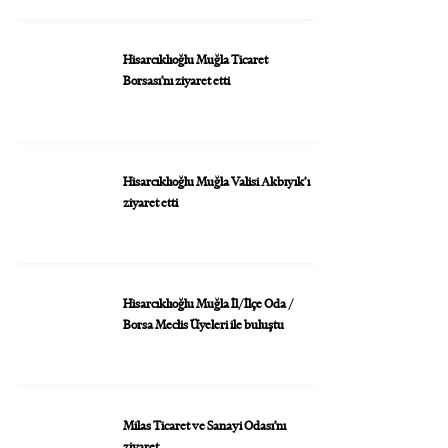
Hisarcıklıoğlu Muğla Ticaret
Borsası’nı ziyaret etti
Hisarcıklıoğlu Muğla Valisi Akbıyık’ı
ziyaret etti
Hisarcıklıoğlu Muğla İl/İlçe Oda /
Borsa Meclis Üyeleri ile buluştu
Milas Ticaret ve Sanayi Odası’nı
ziyaret