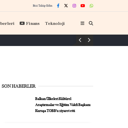
Bizi Takip Edin
berleri
Finans
Teknoloji
Hisarcıklıoğlu, Kariye Kitap / Hediye dükkan
SON HABERLER
Balkan Ülkeleri Kültürel
Araştırmalar ve Eğitim Vakfı Başkanı
Kuruşa TOBB’u ziyaret etti