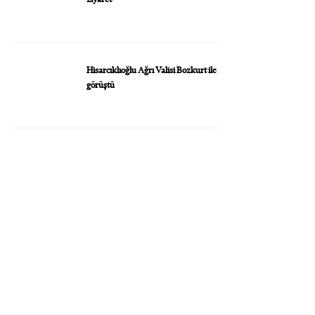
Hisarcıklıoğlu Ağrı Valisi Bozkurt ile
görüştü