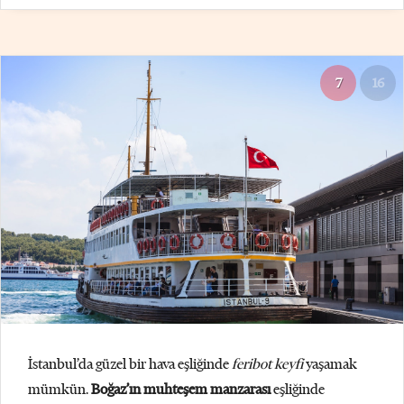
7
16
İstanbul’da güzel bir hava eşliğinde
feribot keyfi
yaşamak
mümkün.
Boğaz’ın muhteşem manzarası
eşliğinde