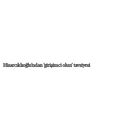
Hisarcıklıoğlu’ndan ‘girişimci olun’ tavsiyesi