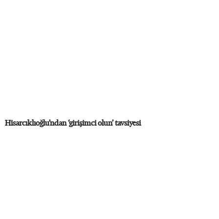
Hisarcıklıoğlu’ndan ‘girişimci olun’ tavsiyesi