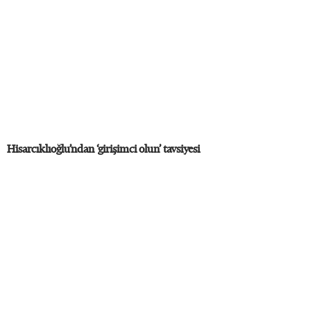
Hisarcıklıoğlu’ndan ‘girişimci olun’ tavsiyesi