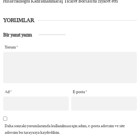
Hisarcıklıoğlu Kahramanmaraş Ticaret Borsası’nı ziyaret etti
YORUMLAR
Bir yanıt yazın
Yorum
*
Ad
*
E-posta
*
Daha sonraki yorumlarımda kullanılması için adım, e-posta adresim ve site
adresim bu tarayıcıya kaydedilsin.