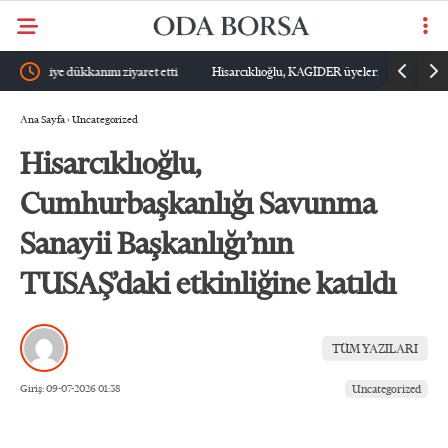
etti
Hisarcıklıoğlu, KAGİDER üyeleriyle görüştü
Hisarcıklıoğ
Ana Sayfa
›
Uncategorized
Hisarcıklıoğlu,
Cumhurbaşkanlığı Savunma
Sanayii Başkanlığı’nın
TUSAŞ’daki etkinliğine katıldı
TÜM YAZILARI
Giriş: 09-07-2026 01:38
Uncategorized